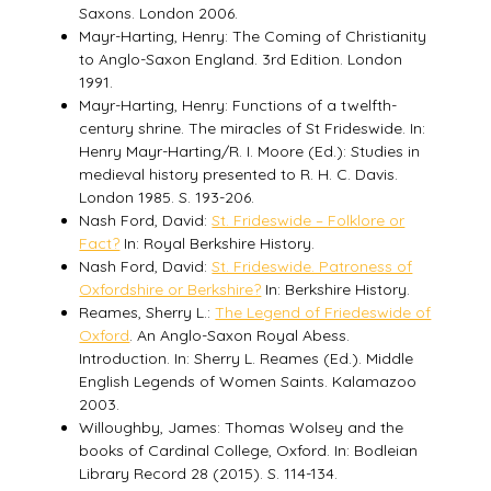
Saxons. London 2006.
Mayr-Harting, Henry: The Coming of Christianity
to Anglo-Saxon England. 3rd Edition. London
1991.
Mayr-Harting, Henry: Functions of a twelfth-
century shrine. The miracles of St Frideswide. In:
Henry Mayr-Harting/R. I. Moore (Ed.): Studies in
medieval history presented to R. H. C. Davis.
London 1985. S. 193-206.
Nash Ford, David:
St. Frideswide – Folklore or
Fact?
In: Royal Berkshire History.
Nash Ford, David:
St. Frideswide. Patroness of
Oxfordshire or Berkshire?
In: Berkshire History.
Reames, Sherry L.:
The Legend of Friedeswide of
Oxford
. An Anglo-Saxon Royal Abess.
Introduction. In: Sherry L. Reames (Ed.). Middle
English Legends of Women Saints. Kalamazoo
2003.
Willoughby, James: Thomas Wolsey and the
books of Cardinal College, Oxford. In: Bodleian
Library Record 28 (2015). S. 114-134.