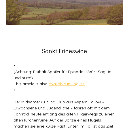
Posted
Sankt Frideswide
on
20
•
January
(Achtung: Enthält Spoiler für Episode: 12×04: Sag Ja
2026
und stirb!)
This article is also
available in English
.
•
Der Midsomer Cycling Club aus Aspern Tallow –
Erwachsene und Jugendliche – fahren oft mit dem
Fahrrad, heute entlang des alten Pilgerwegs zu einer
alten Kirchenruine. Auf der Spitze eines Hügels
machen sie eine kurze Rast. Unten im Tal ist das Ziel