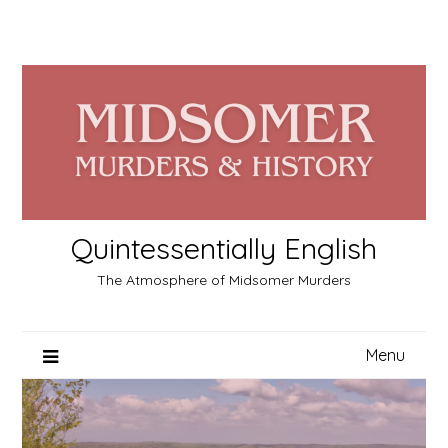
Skip
to
content
Quintessentially English
The Atmosphere of Midsomer Murders
Menu