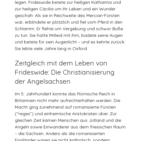
legen. Frideswide betete zur heiligen Katharina und
zur heiligen Cäcilia um ihr Leben und ein Wunder
geschah: Als sie in Reichweite des Mercian-Fürsten
war, erblindete er plötzlich und fiel vom Pferd in den
Schlamm. Er flehte um Vergebung und schwor Buße
zu tun. Sie hatte Mitleid mit ihm, badete seine Augen
und betete für sein Augenlicht – und es kehrte zurück.
Sie lebte viele Jahre lang in Oxford.
Zeitgleich mit dem Leben von
Frideswide: Die Christianisierung
der Angelsachsen
Im 5. Jahrhundert konnte das Römische Reich in
Britannien nicht mehr aufrechterhalten werden. Die
Macht ging zunehmend auf romanisierte Fürsten
(“reges”) und einheimische Aristokraten über. Zur
gleichen Zeit kamen Menschen aus Jütland und die
Angeln sowie Einwanderer aus dem friesischen Raum
– die Sachsen. Anders als die romanisierten
Engländer waren sie nicht katholisch, sondern